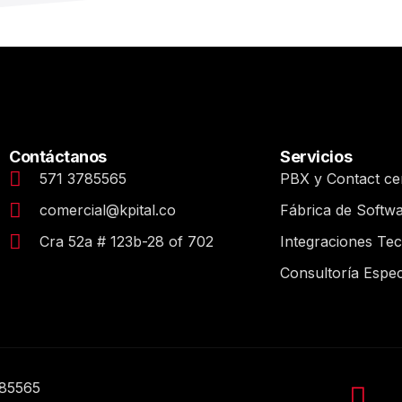
Contáctanos
Servicios
571 3785565
PBX y Contact ce
comercial@kpital.co
Fábrica de Softw
Cra 52a # 123b-28 of 702
Integraciones Te
Consultoría Espec
785565