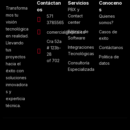
Contáctan
Servicios
Conoceno
Transforma
os
s
PBX y
mos tu
Contact
571
Quienes
visión
center
3785565
somos?
tecnológica
Fábrica de
Casos de
comercial@kpital.co
en realidad.
Software
exito
Cra 52a
Llevando
Integraciones
Contáctanos
# 123b-
tus
Tecnológicas
28
proyectos
Politica de
of 702
Consultoría
datos
hacia el
Especializada
éxito con
soluciones
innovadora
s y
experticia
técnica.