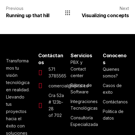
Previous
Next
Running up that hill
Visualizing concepts
Contáctan
Servicios
Conoceno
Transforma
os
s
PBX y
mos tu
Contact
571
Quienes
visión
center
3785565
somos?
tecnológica
Fábrica de
Casos de
comercial@kpital.co
en realidad.
Software
exito
Cra 52a
Llevando
Integraciones
Contáctanos
# 123b-
tus
Tecnológicas
28
proyectos
Politica de
of 702
Consultoría
datos
hacia el
Especializada
éxito con
soluciones