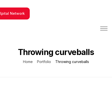
Kpital Network
PBX y Contact Center
Integraciones tecnológicas
Throwing curveballs
Fabrica de Software
Home
Portfolio
Throwing curveballs
Conócenos