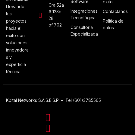
Software
exito
Cra 52a
Llevando
Integraciones
Contáctanos
# 123b-
tus
Tecnológicas
28
proyectos
Politica de
of 702
Consultoría
datos
hacia el
Especializada
éxito con
soluciones
innovadora
s y
experticia
técnica.
Kpital Networks S.A.S.E.S.P. – Tel (601)3785565