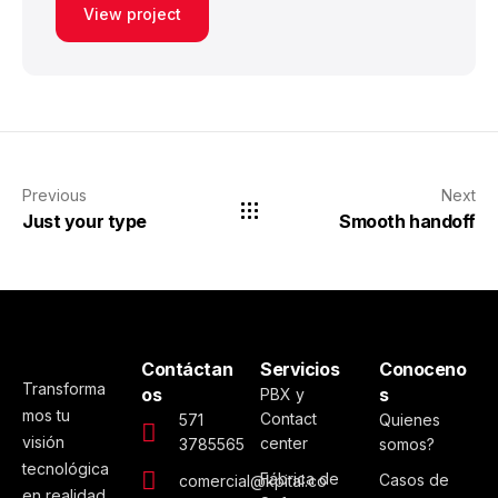
View project
Previous
Next
Just your type
Smooth handoff
Contáctan
Servicios
Conoceno
Transforma
os
s
PBX y
mos tu
Contact
571
Quienes
visión
center
3785565
somos?
tecnológica
Fábrica de
Casos de
comercial@kpital.co
en realidad.