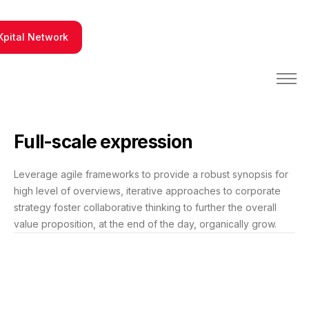
Kpital Network
PBX y Contact Center
Integraciones tecnológicas
Full-scale expression
Fabrica de Software
Conócenos
Leverage agile frameworks to provide a robust synopsis for
high level of overviews, iterative approaches to corporate
strategy foster collaborative thinking to further the overall
value proposition, at the end of the day, organically grow.