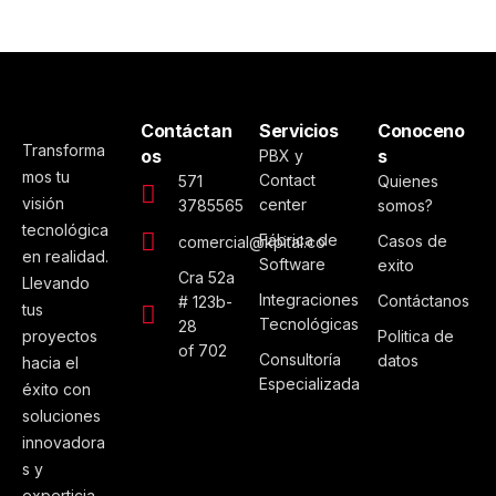
Contáctan
Servicios
Conoceno
Transforma
os
s
PBX y
mos tu
Contact
571
Quienes
visión
center
3785565
somos?
tecnológica
Fábrica de
Casos de
comercial@kpital.co
en realidad.
Software
exito
Cra 52a
Llevando
Integraciones
Contáctanos
# 123b-
tus
Tecnológicas
28
proyectos
Politica de
of 702
Consultoría
datos
hacia el
Especializada
éxito con
soluciones
innovadora
s y
experticia