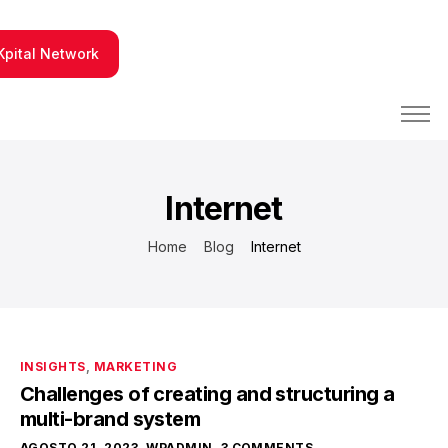
Kpital Network
PBX y Contact Center
Integraciones tecnológicas
Internet
Fabrica de Software
Home
Blog
Internet
Conócenos
INSIGHTS
,
MARKETING
Challenges of creating and structuring a
multi-brand system
AGOSTO 21, 2023
WPADMIN
3 COMMENTS